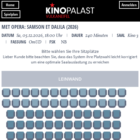
Home
Anmelden
Spielplan
MET OPERA: SAMSON ET DALILA (2026)
DATUM
DAUER
SAAL
Sa, 05.12.2026, 18:00 Uhr
ǀ
240 Minuten
ǀ
Kino 3
FASSUNG
FSK
ǀ
OmUD
ǀ
NB
Bitte wählen Sie Ihre Sitzplätze
Lieber Kunde bitte beachten Sie, dass das System ihre Platzwahl leicht korrigiert
um eine optimale Saalauslastung zu erreichen
LEINWAND