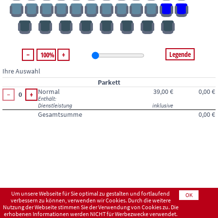
Legende
100%
Ihre Auswahl
Parkett
Normal
39,00 €
0,00 €
0
Enthält:
Dienstleistung
inklusive
Gesamtsumme
0,00 €
Um unsere Webseite für Sie optimal zu gestalten und fortlaufend
OK
verbessern zu können, verwenden wir Cookies. Durch die weitere
Nutzung der Webseite stimmen Sie der Verwendung von Cookies zu. Die
erhobenen Informationen werden NICHT für Werbezwecke verwendet.