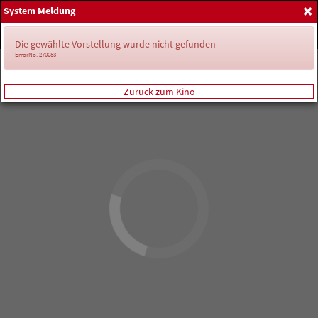
×
System Meldung
Home
Anmelden
Spielplan
Die gewählte Vorstellung wurde nicht gefunden
ErrorNo. 270083
Zurück zum Kino