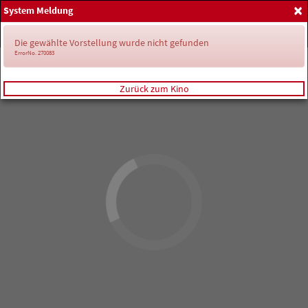
×
System Meldung
Home
Anmelden
Spielplan
Die gewählte Vorstellung wurde nicht gefunden
ErrorNo. 270083
Zurück zum Kino