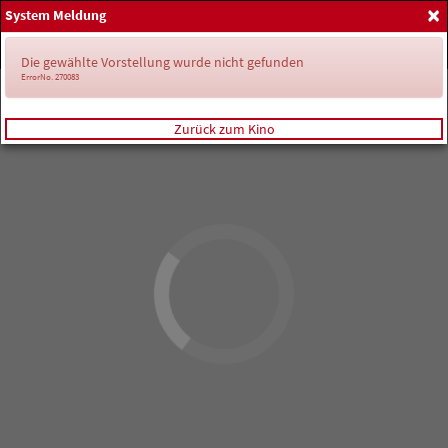
×
System Meldung
Home
Anmelden
Spielplan
Die gewählte Vorstellung wurde nicht gefunden
ErrorNo. 270083
Zurück zum Kino