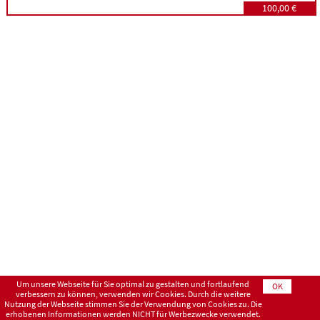
100,00 €
Um unsere Webseite für Sie optimal zu gestalten und fortlaufend
OK
verbessern zu können, verwenden wir Cookies. Durch die weitere
Nutzung der Webseite stimmen Sie der Verwendung von Cookies zu. Die
erhobenen Informationen werden NICHT für Werbezwecke verwendet.