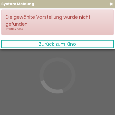
×
System Meldung
zum Spielplan
Anmelden
Die gewählte Vorstellung wurde nicht
gefunden
ErrorNo. 270083
Zurück zum Kino