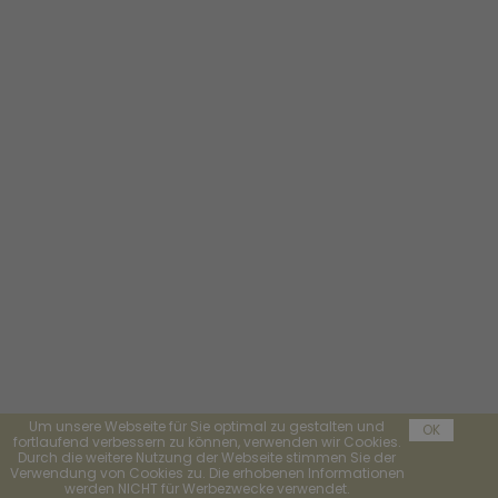
Um unsere Webseite für Sie optimal zu gestalten und
OK
fortlaufend verbessern zu können, verwenden wir Cookies.
Durch die weitere Nutzung der Webseite stimmen Sie der
Verwendung von Cookies zu. Die erhobenen Informationen
werden NICHT für Werbezwecke verwendet.