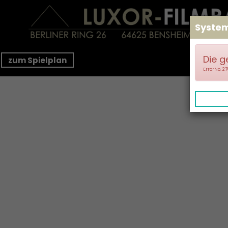
Syste
Die g
zum Spielplan
ErrorNo. 2