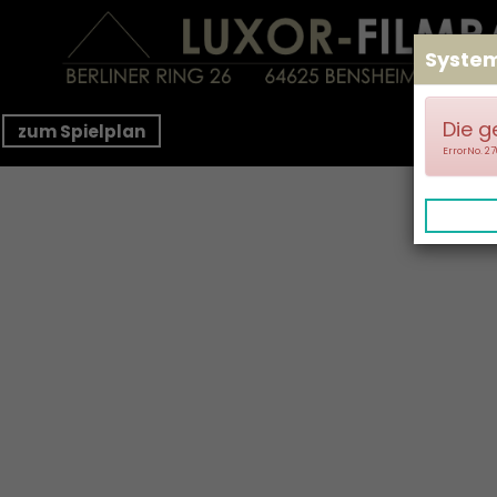
Syste
Die g
zum Spielplan
ErrorNo. 2