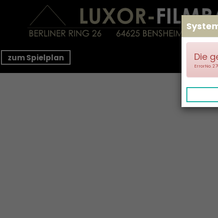
Syste
Die g
zum Spielplan
ErrorNo. 2