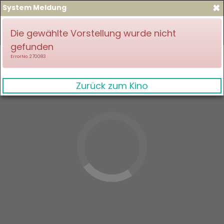
×
System Meldung
zum Spielplan
Anmelden
Die gewählte Vorstellung wurde nicht
gefunden
ErrorNo. 270083
Zurück zum Kino