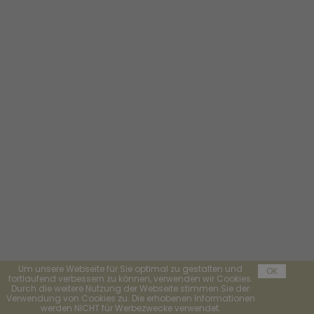
Um unsere Webseite für Sie optimal zu gestalten und
OK
fortlaufend verbessern zu können, verwenden wir Cookies.
Durch die weitere Nutzung der Webseite stimmen Sie der
Verwendung von Cookies zu. Die erhobenen Informationen
werden NICHT für Werbezwecke verwendet.