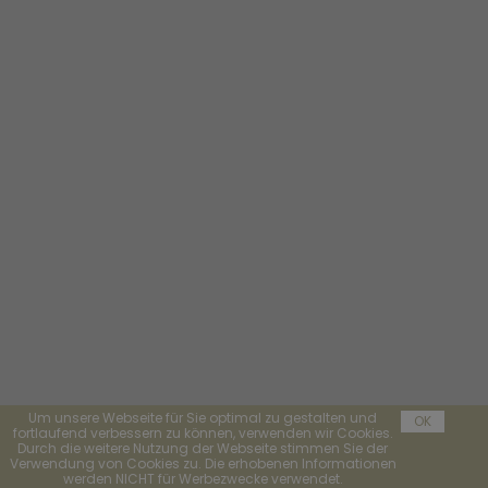
Um unsere Webseite für Sie optimal zu gestalten und
OK
fortlaufend verbessern zu können, verwenden wir Cookies.
Durch die weitere Nutzung der Webseite stimmen Sie der
Verwendung von Cookies zu. Die erhobenen Informationen
werden NICHT für Werbezwecke verwendet.