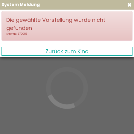
×
System Meldung
zum Spielplan
Anmelden
Die gewählte Vorstellung wurde nicht
gefunden
ErrorNo. 270083
Zurück zum Kino