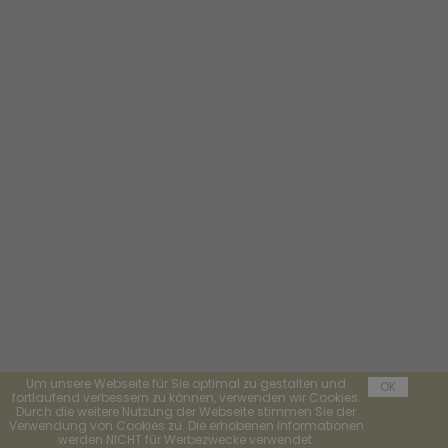
Um unsere Webseite für Sie optimal zu gestalten und
OK
fortlaufend verbessern zu können, verwenden wir Cookies.
Durch die weitere Nutzung der Webseite stimmen Sie der
Verwendung von Cookies zu. Die erhobenen Informationen
werden NICHT für Werbezwecke verwendet.