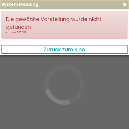
×
System Meldung
zum Spielplan
Anmelden
Die gewählte Vorstellung wurde nicht
gefunden
ErrorNo. 270083
Zurück zum Kino