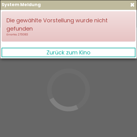
×
System Meldung
zum Spielplan
Anmelden
Die gewählte Vorstellung wurde nicht
gefunden
ErrorNo. 270083
Zurück zum Kino