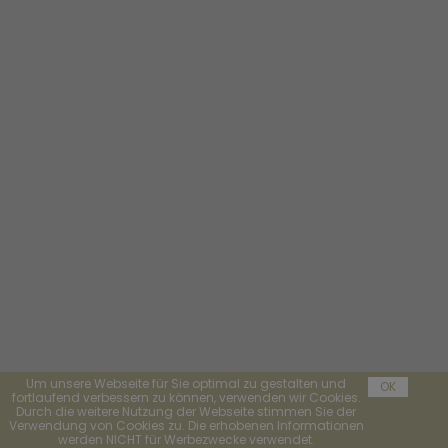
Um unsere Webseite für Sie optimal zu gestalten und
OK
fortlaufend verbessern zu können, verwenden wir Cookies.
Durch die weitere Nutzung der Webseite stimmen Sie der
Verwendung von Cookies zu. Die erhobenen Informationen
werden NICHT für Werbezwecke verwendet.