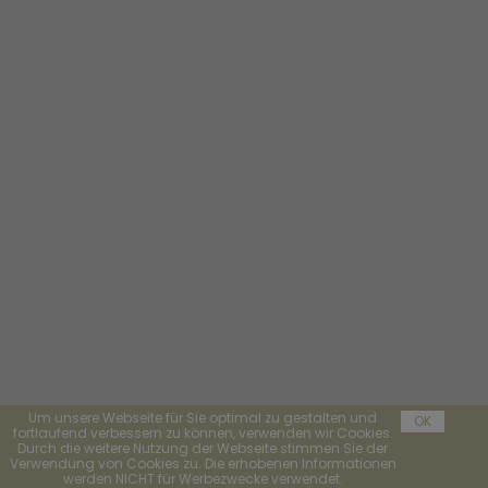
Um unsere Webseite für Sie optimal zu gestalten und
OK
fortlaufend verbessern zu können, verwenden wir Cookies.
Durch die weitere Nutzung der Webseite stimmen Sie der
Verwendung von Cookies zu. Die erhobenen Informationen
werden NICHT für Werbezwecke verwendet.