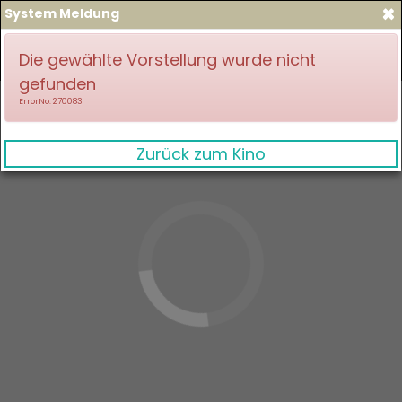
×
System Meldung
zum Spielplan
Anmelden
Die gewählte Vorstellung wurde nicht
gefunden
ErrorNo. 270083
Zurück zum Kino