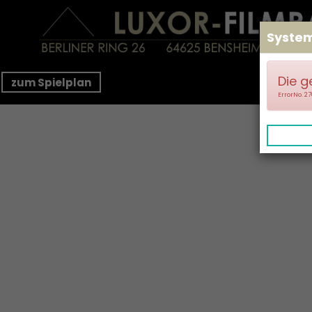
Syste
Die g
zum Spielplan
ErrorNo. 2