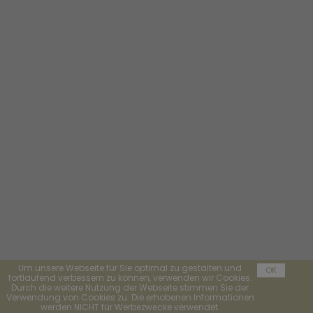
Um unsere Webseite für Sie optimal zu gestalten und
OK
fortlaufend verbessern zu können, verwenden wir Cookies.
Durch die weitere Nutzung der Webseite stimmen Sie der
Verwendung von Cookies zu. Die erhobenen Informationen
werden NICHT für Werbezwecke verwendet.