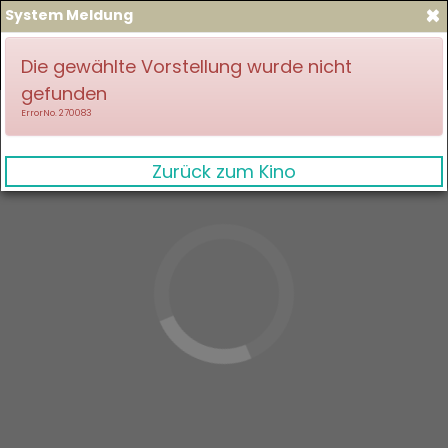
×
System Meldung
zum Spielplan
Anmelden
Die gewählte Vorstellung wurde nicht
gefunden
ErrorNo. 270083
Zurück zum Kino