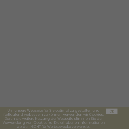
Um unsere Webseite für Sie optimal zu gestalten und
OK
fortlaufend verbessern zu können, verwenden wir Cookies.
Durch die weitere Nutzung der Webseite stimmen Sie der
Verwendung von Cookies zu. Die erhobenen Informationen
werden NICHT für Werbezwecke verwendet.