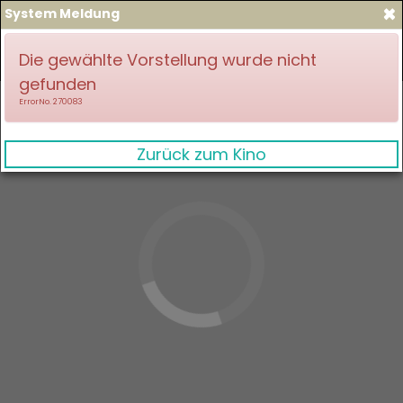
×
System Meldung
zum Spielplan
Anmelden
Die gewählte Vorstellung wurde nicht
gefunden
ErrorNo. 270083
Zurück zum Kino