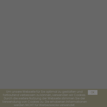
Um unsere Webseite für Sie optimal zu gestalten und
OK
fortlaufend verbessern zu können, verwenden wir Cookies.
Durch die weitere Nutzung der Webseite stimmen Sie der
Verwendung von Cookies zu. Die erhobenen Informationen
werden NICHT für Werbezwecke verwendet.