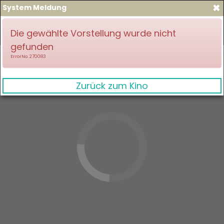
×
System Meldung
zum Spielplan
Anmelden
Die gewählte Vorstellung wurde nicht
gefunden
ErrorNo. 270083
Zurück zum Kino