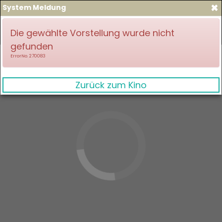
×
System Meldung
zum Spielplan
Anmelden
Die gewählte Vorstellung wurde nicht
gefunden
ErrorNo. 270083
Zurück zum Kino