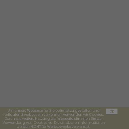
Um unsere Webseite für Sie optimal zu gestalten und
OK
fortlaufend verbessern zu können, verwenden wir Cookies.
Durch die weitere Nutzung der Webseite stimmen Sie der
Verwendung von Cookies zu. Die erhobenen Informationen
werden NICHT für Werbezwecke verwendet.