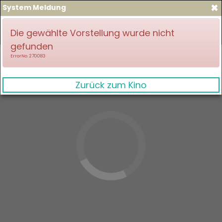
×
System Meldung
zum Spielplan
Anmelden
Die gewählte Vorstellung wurde nicht
gefunden
ErrorNo. 270083
Zurück zum Kino