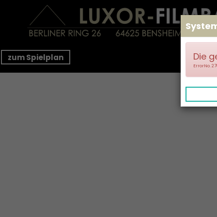
Syste
Die g
zum Spielplan
ErrorNo. 2