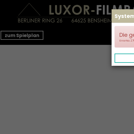
Syste
Die g
zum Spielplan
ErrorNo. 2