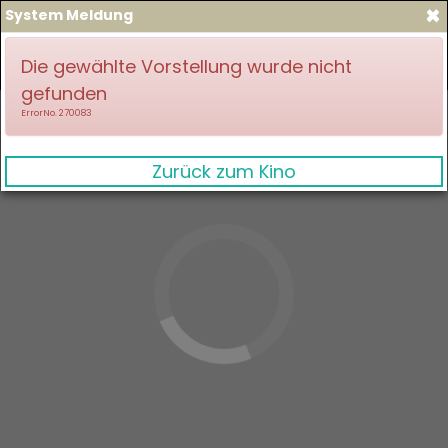
×
System Meldung
zum Spielplan
Anmelden
Die gewählte Vorstellung wurde nicht
gefunden
ErrorNo. 270083
Zurück zum Kino