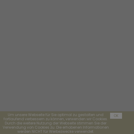
Um unsere Webseite für Sie optimal zu gestalten und
OK
fortlaufend verbessern zu können, verwenden wir Cookies.
Durch die weitere Nutzung der Webseite stimmen Sie der
Verwendung von Cookies zu. Die erhobenen Informationen
werden NICHT für Werbezwecke verwendet.