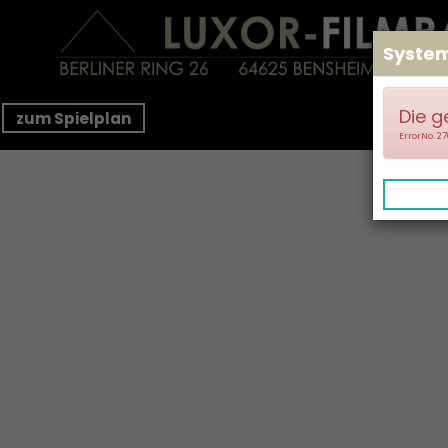
Syste
Die g
zum Spielplan
ErrorNo. 2