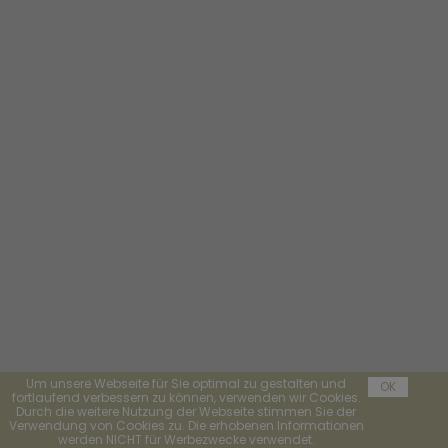
Um unsere Webseite für Sie optimal zu gestalten und
OK
fortlaufend verbessern zu können, verwenden wir Cookies.
Durch die weitere Nutzung der Webseite stimmen Sie der
Verwendung von Cookies zu. Die erhobenen Informationen
werden NICHT für Werbezwecke verwendet.