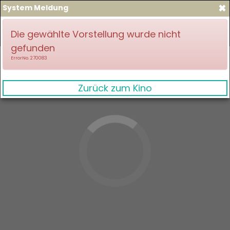
×
System Meldung
zum Spielplan
Anmelden
Die gewählte Vorstellung wurde nicht
gefunden
ErrorNo. 270083
Zurück zum Kino