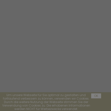
Um unsere Webseite für Sie optimal zu gestalten und
OK
fortlaufend verbessern zu können, verwenden wir Cookies.
Durch die weitere Nutzung der Webseite stimmen Sie der
Verwendung von Cookies zu. Die erhobenen Informationen
werden NICHT für Werbezwecke verwendet.