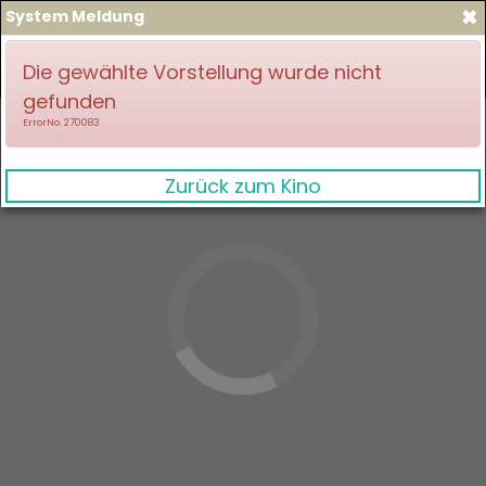
×
System Meldung
zum Spielplan
Anmelden
Die gewählte Vorstellung wurde nicht
gefunden
ErrorNo. 270083
Zurück zum Kino