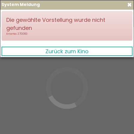
×
System Meldung
zum Spielplan
Anmelden
Die gewählte Vorstellung wurde nicht
gefunden
ErrorNo. 270083
Zurück zum Kino