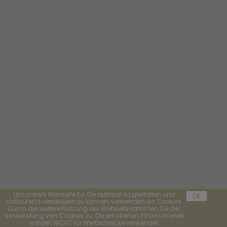
Um unsere Webseite für Sie optimal zu gestalten und
OK
fortlaufend verbessern zu können, verwenden wir Cookies.
Durch die weitere Nutzung der Webseite stimmen Sie der
Verwendung von Cookies zu. Die erhobenen Informationen
werden NICHT für Werbezwecke verwendet.