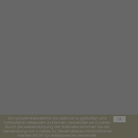
Um unsere Webseite für Sie optimal zu gestalten und
OK
fortlaufend verbessern zu können, verwenden wir Cookies.
Durch die weitere Nutzung der Webseite stimmen Sie der
Verwendung von Cookies zu. Die erhobenen Informationen
werden NICHT für Werbezwecke verwendet.