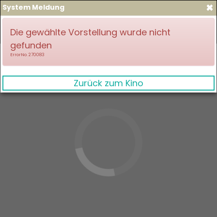
×
System Meldung
zum Spielplan
Anmelden
Die gewählte Vorstellung wurde nicht
gefunden
ErrorNo. 270083
Zurück zum Kino