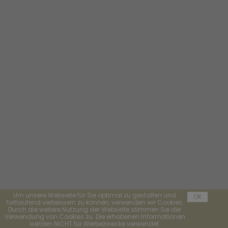
Um unsere Webseite für Sie optimal zu gestalten und
OK
fortlaufend verbessern zu können, verwenden wir Cookies.
Durch die weitere Nutzung der Webseite stimmen Sie der
Verwendung von Cookies zu. Die erhobenen Informationen
werden NICHT für Werbezwecke verwendet.