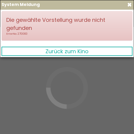
×
System Meldung
zum Spielplan
Anmelden
Die gewählte Vorstellung wurde nicht
gefunden
ErrorNo. 270083
Zurück zum Kino