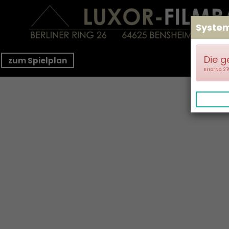
Syste
Die g
zum Spielplan
ErrorNo. 2