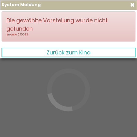
×
System Meldung
zum Spielplan
Anmelden
Die gewählte Vorstellung wurde nicht
gefunden
ErrorNo. 270083
Zurück zum Kino