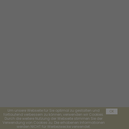
Um unsere Webseite für Sie optimal zu gestalten und
OK
fortlaufend verbessern zu können, verwenden wir Cookies.
Durch die weitere Nutzung der Webseite stimmen Sie der
Verwendung von Cookies zu. Die erhobenen Informationen
werden NICHT für Werbezwecke verwendet.