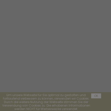
Um unsere Webseite für Sie optimal zu gestalten und
OK
fortlaufend verbessern zu können, verwenden wir Cookies.
Durch die weitere Nutzung der Webseite stimmen Sie der
Verwendung von Cookies zu. Die erhobenen Informationen
werden NICHT für Werbezwecke verwendet.