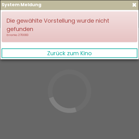
×
System Meldung
zum Spielplan
Anmelden
Die gewählte Vorstellung wurde nicht
gefunden
ErrorNo. 270083
Zurück zum Kino