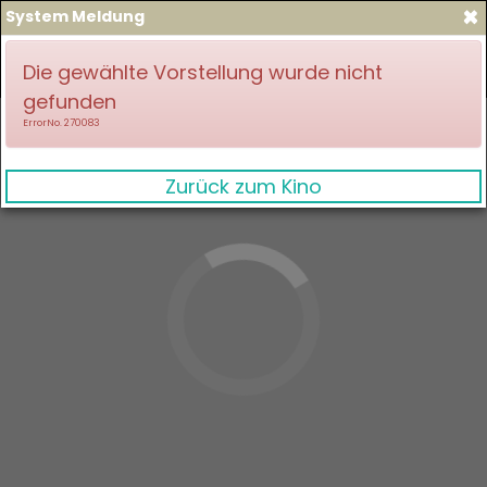
×
System Meldung
zum Spielplan
Anmelden
Die gewählte Vorstellung wurde nicht
gefunden
ErrorNo. 270083
Zurück zum Kino