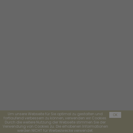
Um unsere Webseite für Sie optimal zu gestalten und
OK
fortlaufend verbessern zu können, verwenden wir Cookies.
Durch die weitere Nutzung der Webseite stimmen Sie der
Verwendung von Cookies zu. Die erhobenen Informationen
werden NICHT für Werbezwecke verwendet.