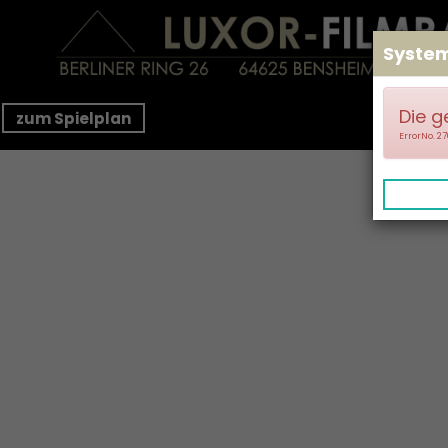
Syste
Die g
zum Spielplan
ErrorNo. 2