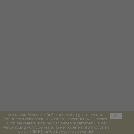
Um unsere Webseite für Sie optimal zu gestalten und
OK
fortlaufend verbessern zu können, verwenden wir Cookies.
Durch die weitere Nutzung der Webseite stimmen Sie der
Verwendung von Cookies zu. Die erhobenen Informationen
werden NICHT für Werbezwecke verwendet.