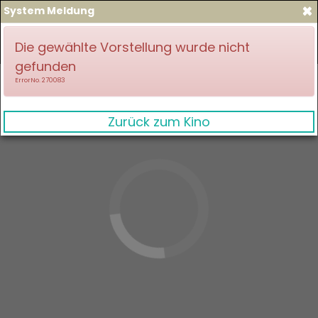
×
System Meldung
zum Spielplan
Anmelden
Die gewählte Vorstellung wurde nicht
gefunden
ErrorNo. 270083
Zurück zum Kino