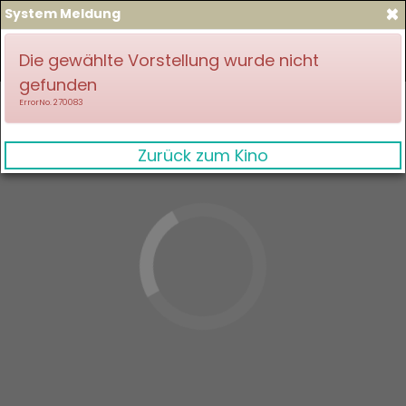
×
System Meldung
zum Spielplan
Anmelden
Die gewählte Vorstellung wurde nicht
gefunden
ErrorNo. 270083
Zurück zum Kino