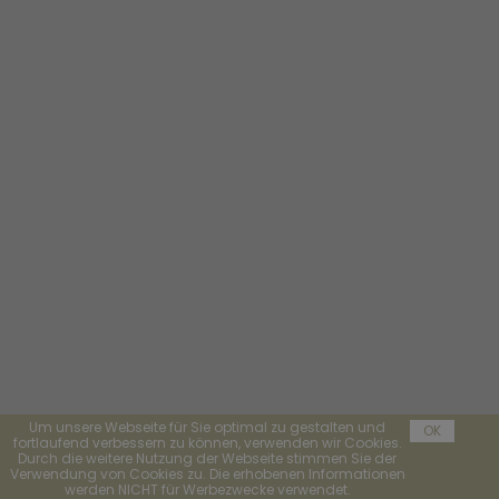
Um unsere Webseite für Sie optimal zu gestalten und
OK
fortlaufend verbessern zu können, verwenden wir Cookies.
Durch die weitere Nutzung der Webseite stimmen Sie der
Verwendung von Cookies zu. Die erhobenen Informationen
werden NICHT für Werbezwecke verwendet.