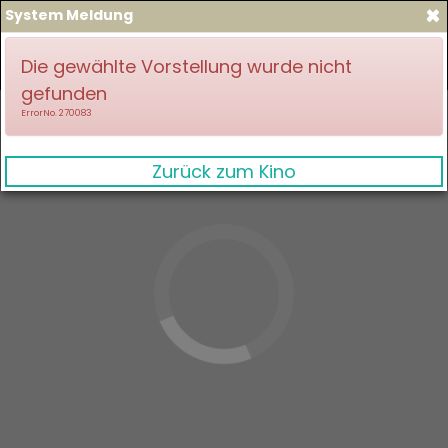
×
System Meldung
zum Spielplan
Anmelden
Die gewählte Vorstellung wurde nicht
gefunden
ErrorNo. 270083
Zurück zum Kino