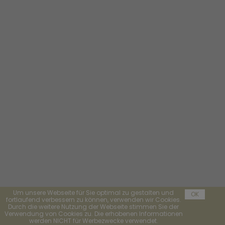
Um unsere Webseite für Sie optimal zu gestalten und
OK
fortlaufend verbessern zu können, verwenden wir Cookies.
Durch die weitere Nutzung der Webseite stimmen Sie der
Verwendung von Cookies zu. Die erhobenen Informationen
werden NICHT für Werbezwecke verwendet.