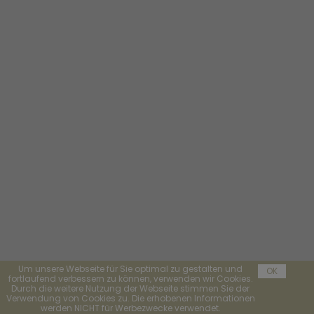
Um unsere Webseite für Sie optimal zu gestalten und
OK
fortlaufend verbessern zu können, verwenden wir Cookies.
Durch die weitere Nutzung der Webseite stimmen Sie der
Verwendung von Cookies zu. Die erhobenen Informationen
werden NICHT für Werbezwecke verwendet.