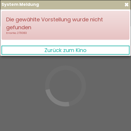
×
System Meldung
zum Spielplan
Anmelden
Die gewählte Vorstellung wurde nicht
gefunden
ErrorNo. 270083
Zurück zum Kino