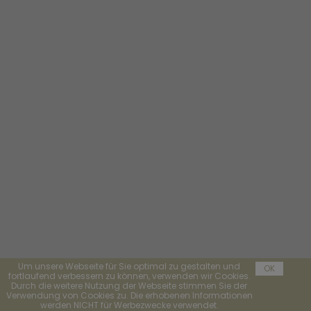
Um unsere Webseite für Sie optimal zu gestalten und
OK
fortlaufend verbessern zu können, verwenden wir Cookies.
Durch die weitere Nutzung der Webseite stimmen Sie der
Verwendung von Cookies zu. Die erhobenen Informationen
werden NICHT für Werbezwecke verwendet.