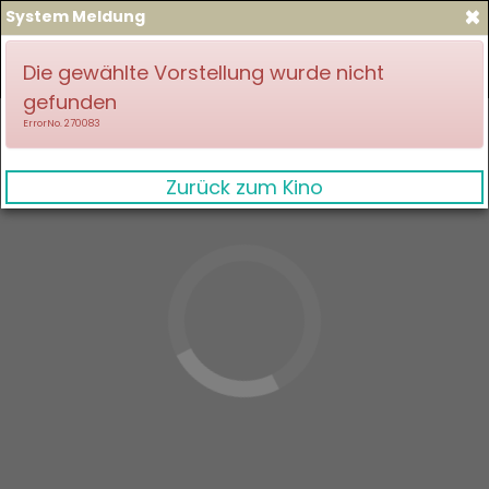
×
System Meldung
zum Spielplan
Anmelden
Die gewählte Vorstellung wurde nicht
gefunden
ErrorNo. 270083
Zurück zum Kino