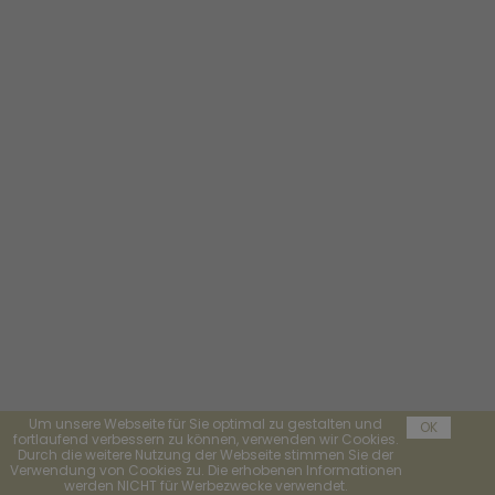
Um unsere Webseite für Sie optimal zu gestalten und
OK
fortlaufend verbessern zu können, verwenden wir Cookies.
Durch die weitere Nutzung der Webseite stimmen Sie der
Verwendung von Cookies zu. Die erhobenen Informationen
werden NICHT für Werbezwecke verwendet.