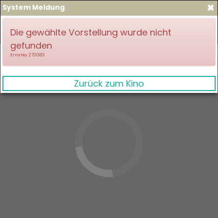
×
System Meldung
zum Spielplan
Anmelden
Die gewählte Vorstellung wurde nicht
gefunden
ErrorNo. 270083
Zurück zum Kino