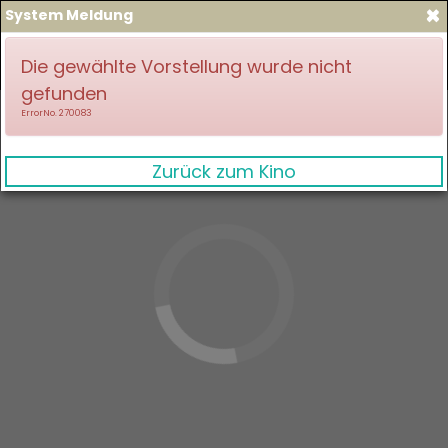
×
System Meldung
zum Spielplan
Anmelden
Die gewählte Vorstellung wurde nicht
gefunden
ErrorNo. 270083
Zurück zum Kino