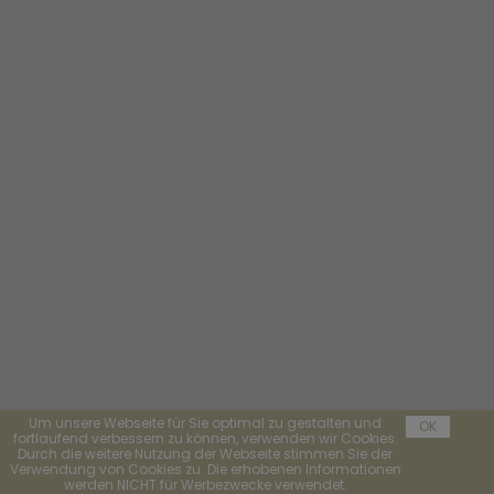
Um unsere Webseite für Sie optimal zu gestalten und
OK
fortlaufend verbessern zu können, verwenden wir Cookies.
Durch die weitere Nutzung der Webseite stimmen Sie der
Verwendung von Cookies zu. Die erhobenen Informationen
werden NICHT für Werbezwecke verwendet.