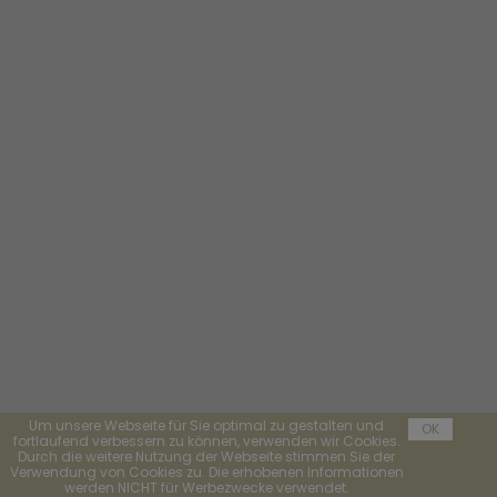
Um unsere Webseite für Sie optimal zu gestalten und
OK
fortlaufend verbessern zu können, verwenden wir Cookies.
Durch die weitere Nutzung der Webseite stimmen Sie der
Verwendung von Cookies zu. Die erhobenen Informationen
werden NICHT für Werbezwecke verwendet.