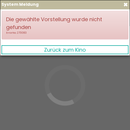
×
System Meldung
zum Spielplan
Anmelden
Die gewählte Vorstellung wurde nicht
gefunden
ErrorNo. 270083
Zurück zum Kino