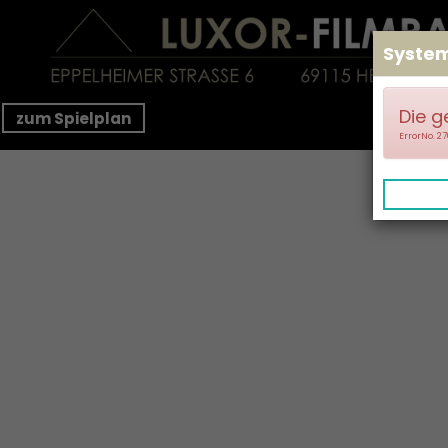
Syste
Die g
zum Spielplan
ErrorNo. 2