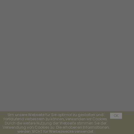
Um unsere Webseite für Sie optimal zu gestalten und
OK
fortlaufend verbessern zu können, verwenden wir Cookies.
Durch die weitere Nutzung der Webseite stimmen Sie der
Verwendung von Cookies zu. Die erhobenen Informationen
werden NICHT für Werbezwecke verwendet.