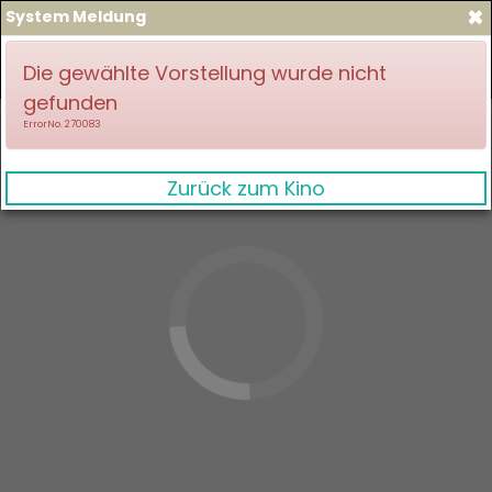
×
System Meldung
zum Spielplan
Anmelden
Die gewählte Vorstellung wurde nicht
gefunden
ErrorNo. 270083
Zurück zum Kino