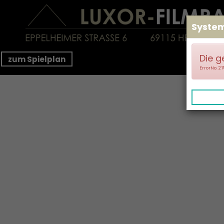
Syste
Die g
zum Spielplan
ErrorNo. 2