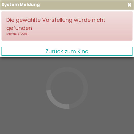
×
System Meldung
zum Spielplan
Anmelden
Die gewählte Vorstellung wurde nicht
gefunden
ErrorNo. 270083
Zurück zum Kino