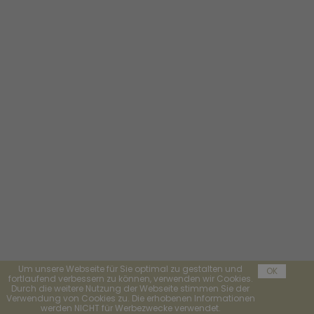
Um unsere Webseite für Sie optimal zu gestalten und
OK
fortlaufend verbessern zu können, verwenden wir Cookies.
Durch die weitere Nutzung der Webseite stimmen Sie der
Verwendung von Cookies zu. Die erhobenen Informationen
werden NICHT für Werbezwecke verwendet.