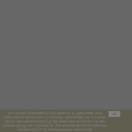
Um unsere Webseite für Sie optimal zu gestalten und
OK
fortlaufend verbessern zu können, verwenden wir Cookies.
Durch die weitere Nutzung der Webseite stimmen Sie der
Verwendung von Cookies zu. Die erhobenen Informationen
werden NICHT für Werbezwecke verwendet.