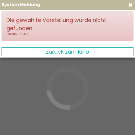
×
System Meldung
zum Spielplan
Anmelden
Die gewählte Vorstellung wurde nicht
gefunden
ErrorNo. 270083
Zurück zum Kino