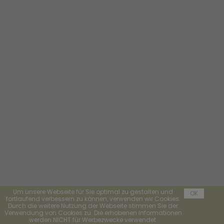
Um unsere Webseite für Sie optimal zu gestalten und
OK
fortlaufend verbessern zu können, verwenden wir Cookies.
Durch die weitere Nutzung der Webseite stimmen Sie der
Verwendung von Cookies zu. Die erhobenen Informationen
werden NICHT für Werbezwecke verwendet.