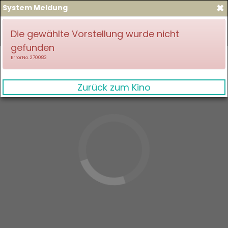
×
System Meldung
zum Spielplan
Anmelden
Die gewählte Vorstellung wurde nicht
gefunden
ErrorNo. 270083
Zurück zum Kino