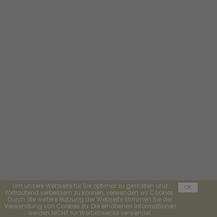
Um unsere Webseite für Sie optimal zu gestalten und
OK
fortlaufend verbessern zu können, verwenden wir Cookies.
Durch die weitere Nutzung der Webseite stimmen Sie der
Verwendung von Cookies zu. Die erhobenen Informationen
werden NICHT für Werbezwecke verwendet.