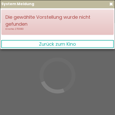
×
System Meldung
zum Spielplan
Anmelden
Die gewählte Vorstellung wurde nicht
gefunden
ErrorNo. 270083
Zurück zum Kino