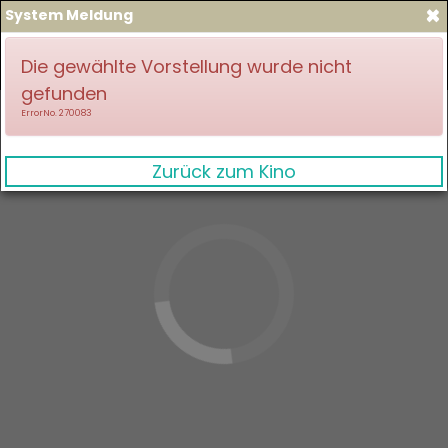
×
System Meldung
zum Spielplan
Anmelden
Die gewählte Vorstellung wurde nicht
gefunden
ErrorNo. 270083
Zurück zum Kino