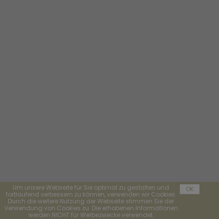
Um unsere Webseite für Sie optimal zu gestalten und
OK
fortlaufend verbessern zu können, verwenden wir Cookies.
Durch die weitere Nutzung der Webseite stimmen Sie der
Verwendung von Cookies zu. Die erhobenen Informationen
werden NICHT für Werbezwecke verwendet.